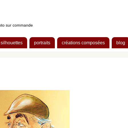
photo sur commande
silhouettes
portraits
créations composées
blog