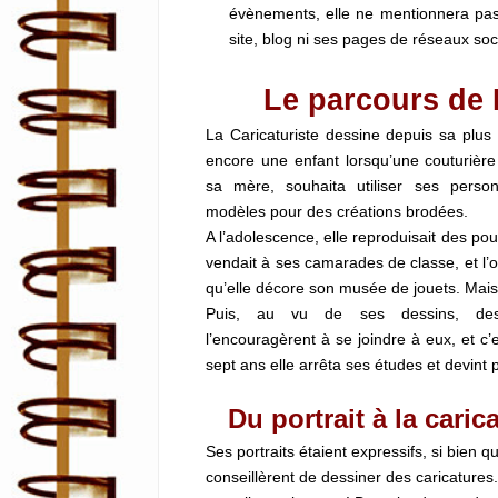
évènements, elle ne mentionnera pas l
site, blog ni ses pages de réseaux soc
Le parcours de La
La Caricaturiste dessine depuis sa plus 
encore une enfant lorsqu’une couturière
sa mère, souhaita utiliser ses pers
modèles pour des créations brodées.
A l’adolescence, elle reproduisait des po
vendait à ses camarades de classe, et l’o
qu’elle décore son musée de jouets. Mais, 
Puis, au vu de ses dessins, des 
l’encouragèrent à se joindre à eux, et c’e
sept ans elle arrêta ses études et devint 
Du portrait à la caric
Ses portraits étaient expressifs, si bien 
conseillèrent de dessiner des caricatures. L