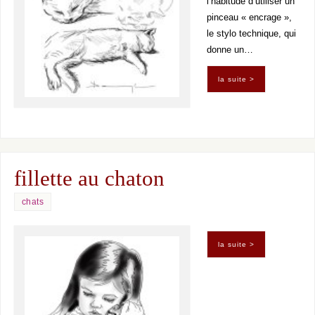
l’habitude d’utiliser un
pinceau « encrage »,
le stylo technique, qui
donne un…
la suite >
fillette au chaton
chats
la suite >