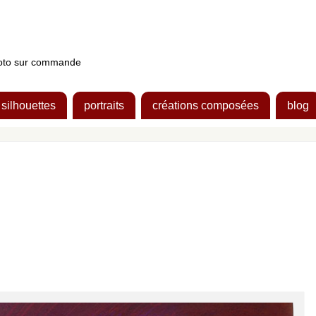
photo sur commande
silhouettes
portraits
créations composées
blog