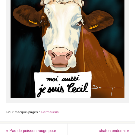
Pour marque-pages :
Permaliens
.
«
Pas de poisson rouge pour
chaton endormi
»