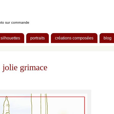
photo sur commande
silhouettes
portraits
créations composées
blog
e jolie grimace