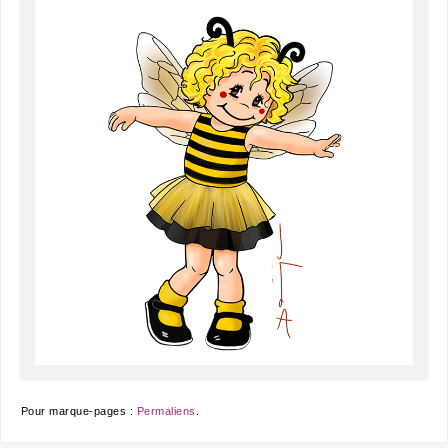
Pour marque-pages :
Permaliens
.