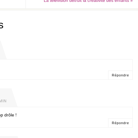
La télévision détruit la créativité des enfants
»
s
Répondre
 MIN
p drôle !
Répondre