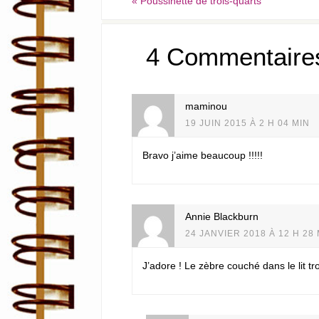
«
Poussinette de trois-quarts
4 Commentaire
maminou
19 JUIN 2015 À 2 H 04 MIN
Bravo j’aime beaucoup !!!!!
Annie Blackburn
24 JANVIER 2018 À 12 H 28
J’adore ! Le zèbre couché dans le lit tro