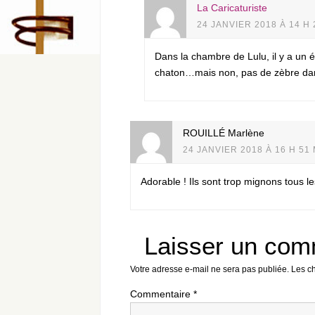
La Caricaturiste
24 JANVIER 2018 À 14 H 
Dans la chambre de Lulu, il y a un
chaton…mais non, pas de zèbre dans
ROUILLÉ Marlène
24 JANVIER 2018 À 16 H 51
Adorable ! Ils sont trop mignons tous l
Laisser un com
Votre adresse e-mail ne sera pas publiée.
Les c
Commentaire
*