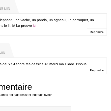
25 MIN
 éléphant, une vache, un panda, un agneau, un perroquet, un
 le lit 😀 La preuve
ici
Répondre
 MIN
es deux ! J’adore tes dessins <3 merci ma Didoo. Bisous
Répondre
mentaire
hamps obligatoires sont indiqués avec
*